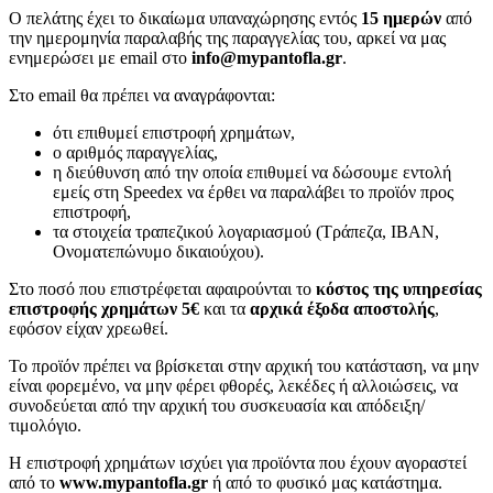
Ο πελάτης έχει το δικαίωμα υπαναχώρησης εντός
15 ημερών
από
την ημερομηνία παραλαβής της παραγγελίας του, αρκεί να μας
ενημερώσει με email στο
info@mypantofla.gr
.
Στο email θα πρέπει να αναγράφονται:
ότι επιθυμεί επιστροφή χρημάτων,
ο αριθμός παραγγελίας,
η διεύθυνση από την οποία επιθυμεί να δώσουμε εντολή
εμείς στη Speedex να έρθει να παραλάβει το προϊόν προς
επιστροφή,
τα στοιχεία τραπεζικού λογαριασμού (Τράπεζα, IBAN,
Ονοματεπώνυμο δικαιούχου).
Στο ποσό που επιστρέφεται αφαιρούνται το
κόστος της υπηρεσίας
επιστροφής χρημάτων 5€
και τα
αρχικά έξοδα αποστολής
,
εφόσον είχαν χρεωθεί.
Το προϊόν πρέπει να βρίσκεται στην αρχική του κατάσταση, να μην
είναι φορεμένο, να μην φέρει φθορές, λεκέδες ή αλλοιώσεις, να
συνοδεύεται από την αρχική του συσκευασία και απόδειξη/
τιμολόγιο.
Η επιστροφή χρημάτων ισχύει για προϊόντα που έχουν αγοραστεί
από το
www.mypantofla.gr
ή από το φυσικό μας κατάστημα.