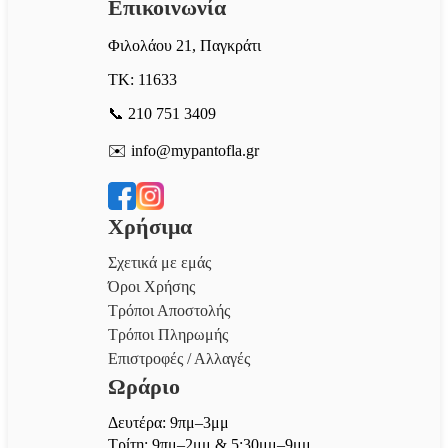
Επικοινωνία
Φιλολάου 21, Παγκράτι
ΤΚ: 11633
📞 210 751 3409
✉️ info@mypantofla.gr
Χρήσιμα
Σχετικά με εμάς
Όροι Χρήσης
Τρόποι Αποστολής
Τρόποι Πληρωμής
Επιστροφές / Αλλαγές
Ωράριο
Δευτέρα: 9πμ–3μμ
Τρίτη: 9πμ–2μμ & 5:30μμ–9μμ