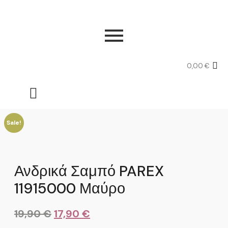
0,00
€
Sale!
Ανδρικά Σαμπό PAREX
11915000 Μαύρο
19,90
€
17,90
€