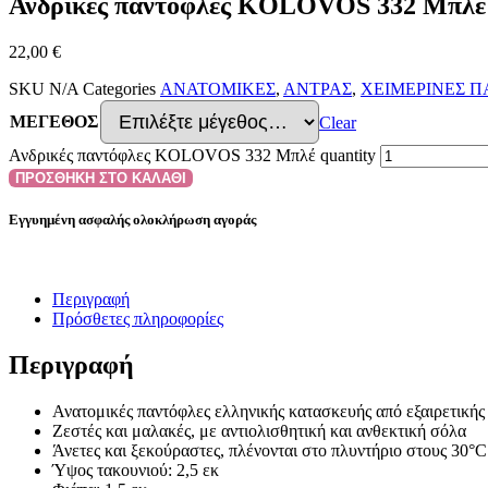
Ανδρικές παντόφλες KOLOVOS 332 Μπλέ
22,00
€
SKU
N/A
Categories
ΑΝΑΤΟΜΙΚΕΣ
,
ΑΝΤΡΑΣ
,
ΧΕΙΜΕΡΙΝΕΣ 
ΜΕΓΕΘΟΣ
Clear
Ανδρικές παντόφλες KOLOVOS 332 Μπλέ quantity
ΠΡΟΣΘΗΚΗ ΣΤΟ ΚΑΛΑΘΙ
Εγγυημένη ασφαλής ολοκλήρωση αγοράς
Περιγραφή
Πρόσθετες πληροφορίες
Περιγραφή
Ανατομικές παντόφλες ελληνικής κατασκευής από εξαιρετική
Ζεστές και μαλακές, με αντιολισθητική και ανθεκτική σόλα
Άνετες και ξεκούραστες, πλένονται στο πλυντήριο στους 30°C
Ύψος τακουνιού: 2,5 εκ