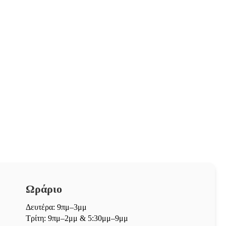
Ωράριο
Δευτέρα: 9πμ–3μμ
Τρίτη: 9πμ–2μμ & 5:30μμ–9μμ