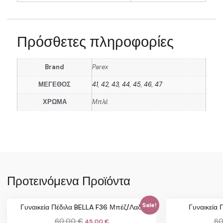
Πρόσθετες πληροφορίες
Brand
Parex
ΜΕΓΕΘΟΣ
41
,
42
,
43
,
44
,
45
,
46
,
47
ΧΡΩΜΑ
Μπλέ
Προτεινόμενα Προϊόντα
Sale!
Γυναικεία Πέδιλα BELLA F36 Μπέζ/Λαδί
Γυναικεία 
60,00
€
60
45,00
€