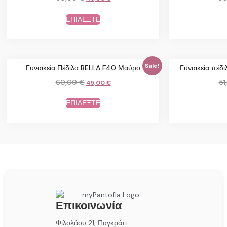
ΕΠΙΛΕΞΤΕ
Sale!
Γυναικεία Πέδιλα BELLA F40 Μαύρο
Γυναικεία πέ
60,00
€
51
45,00
€
ΕΠΙΛΕΞΤΕ
Επικοινωνία
Φιλολάου 21, Παγκράτι