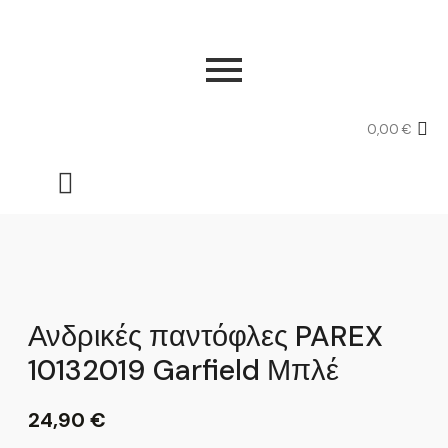
0,00
€
Ανδρικές παντόφλες PAREX
10132019 Garfield Μπλέ
24,90
€