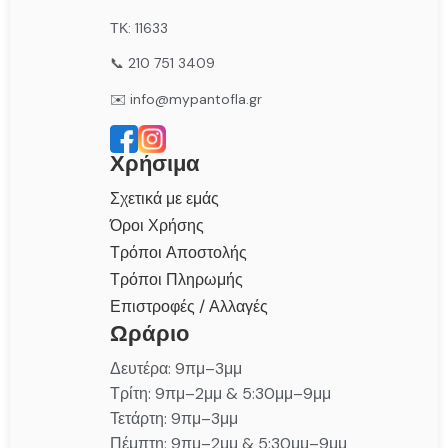
ΤΚ: 11633
📞 210 751 3409
✉️ info@mypantofla.gr
Χρήσιμα
Σχετικά με εμάς
Όροι Χρήσης
Τρόποι Αποστολής
Τρόποι Πληρωμής
Επιστροφές / Αλλαγές
Ωράριο
Δευτέρα: 9πμ–3μμ
Τρίτη: 9πμ–2μμ & 5:30μμ–9μμ
Τετάρτη: 9πμ–3μμ
Πέμπτη: 9πμ–2μμ & 5:30μμ–9μμ