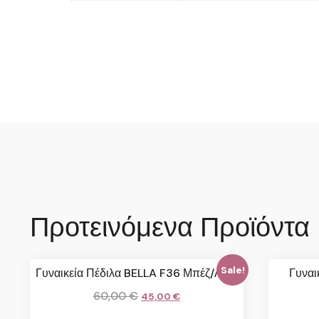
Προτεινόμενα Προϊόντα
Sale!
Γυναικεία Πέδιλα BELLA F36 Μπέζ/Λαδί
Γυναι
60,00
€
45,00
€