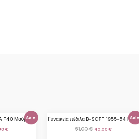
Sale!
Sale
LA F40 Μαύρο
Γυναικεία πέδιλα B-SOFT 1955-54 Μπέζ
51,00
€
00
€
40,00
€