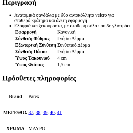
Περιγραφή
Ανατομικά σανδάλια με δύο αυτοκόλλητα velcro για
σταθερό κράτημα και άνετη εφαρμογή
Ελαφριά και ξεκούραστα, με σταθερή σόλα που δε γλιστράει
Εφαρμογή
Κανονική
Σύνθεση Φόδρας
Γνήσιο Δέρμα
Εξωτερική Σύνθεση
Συνθετικό Δέρμα
Σύνθεση Πάτου
Γνήσιο Δέρμα
Ύψος Τακουνιού
4 cm
Ύψος Φιάπας
1,5 cm
Πρόσθετες πληροφορίες
Brand
Parex
ΜΕΓΕΘΟΣ
37
,
38
,
39
,
40
,
41
ΧΡΩΜΑ
ΜΑΥΡΟ