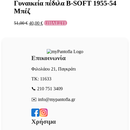
Γυναικεία πέδιλα B-SOFT 1955-54
Μπέζ
51,00
€
40,00
€
ΕΠΙΛΕΞΤΕ
Επικοινωνία
Φιλολάου 21, Παγκράτι
ΤΚ: 11633
📞 210 751 3409
✉️ info@mypantofla.gr
Χρήσιμα