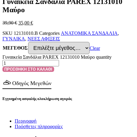
Γυναικεία Σανδάλια PAREX 12131010
Μαύρο
39,90
€
35,00
€
SKU
12131010.B
Categories
ΑΝΑΤΟΜΙΚΑ ΣΑΝΔΑΛΙΑ
,
ΓΥΝΑΙΚΑ
,
ΝΕΕΣ ΑΦΙΞΕΙΣ
ΜΕΓΕΘΟΣ
Clear
Γυναικεία Σανδάλια PAREX 12131010 Μαύρο quantity
ΠΡΟΣΘΗΚΗ ΣΤΟ ΚΑΛΑΘΙ
Οδηγός Μεγεθών
Εγγυημένη ασφαλής ολοκλήρωση αγοράς
Περιγραφή
Πρόσθετες πληροφορίες