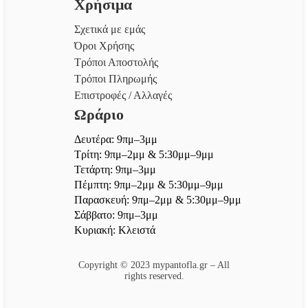
Χρήσιμα
Σχετικά με εμάς
Όροι Χρήσης
Τρόποι Αποστολής
Τρόποι Πληρωμής
Επιστροφές / Αλλαγές
Ωράριο
Δευτέρα: 9πμ–3μμ
Τρίτη: 9πμ–2μμ & 5:30μμ–9μμ
Τετάρτη: 9πμ–3μμ
Πέμπτη: 9πμ–2μμ & 5:30μμ–9μμ
Παρασκευή: 9πμ–2μμ & 5:30μμ–9μμ
Σάββατο: 9πμ–3μμ
Κυριακή: Κλειστά
Copyright © 2023 mypantofla.gr – All
rights reserved.