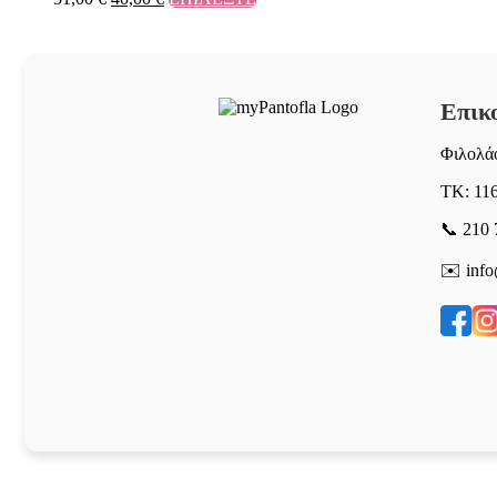
Επικ
Φιλολάο
ΤΚ: 11
📞 210 
✉️ info