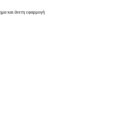
τημα και άνετη εφαρμογή