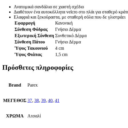
Ανατομικά σανδάλια σε χιαστή σχέδιο
Διαθέτουν ένα αυτοκόλλητα velcro στο πλάι για σταθερό κρά
Ελαφριά και ξεκούραστα, με σταθερή σόλα που δε γλιστράει
Εφαρμογή
Κανονική
Σύνθεση Φόδρας
Γνήσιο Δέρμα
Εξωτερική Σύνθεση
Συνθετικό Δέρμα
Σύνθεση Πάτου
Γνήσιο Δέρμα
Ύψος Τακουνιού
4 cm
Ύψος Φιάπας
1,5 cm
Πρόσθετες πληροφορίες
Brand
Parex
ΜΕΓΕΘΟΣ
37
,
38
,
39
,
40
,
41
ΧΡΩΜΑ
Ατσαλί