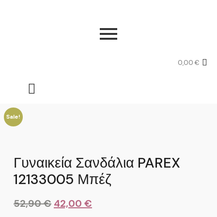
0,00
€
Sale!
Γυναικεία Σανδάλια PAREX
12133005 Μπέζ
52,90
€
42,00
€