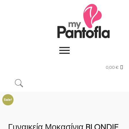
0,00
€
Sale!
Γυναικεία Μοκασίνια BLONDIE