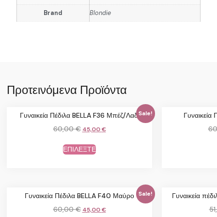
Brand
Blondie
Προτεινόμενα Προϊόντα
Sale!
Γυναικεία Πέδιλα BELLA F36 Μπέζ/Λαδί
Γυναικεία 
60,00
€
60
45,00
€
ΕΠΙΛΕΞΤΕ
Sale!
Γυναικεία Πέδιλα BELLA F40 Μαύρο
Γυναικεία πέ
60,00
€
51
45,00
€