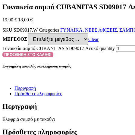
Γυναικεία σαμπό CUBANITAS SD09017 Λ
19,90
€
18,00
€
SKU
SD09017.W
Categories
ΓΥΝΑΙΚΑ
,
ΝΕΕΣ ΑΦΙΞΕΙΣ
,
ΣΑΜΠ
ΜΕΓΕΘΟΣ
Clear
Γυναικεία σαμπό CUBANITAS SD09017 Λευκό quantity
ΠΡΟΣΘΗΚΗ ΣΤΟ ΚΑΛΑΘΙ
Εγγυημένη ασφαλής ολοκλήρωση αγοράς
Περιγραφή
Πρόσθετες πληροφορίες
Περιγραφή
Ελαφριά σαμπό με τακούνι
Πρόσθετες πληροφορίες