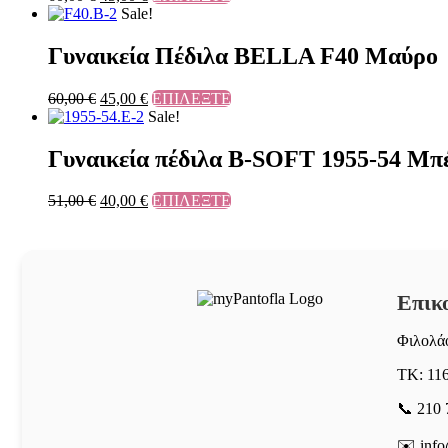
Sale!
Γυναικεία Πέδιλα BELLA F40 Μαύρο
60,00
€
45,00
€
ΕΠΙΛΕΞΤΕ
Sale!
Γυναικεία πέδιλα B-SOFT 1955-54 Μπ
51,00
€
40,00
€
ΕΠΙΛΕΞΤΕ
Επικ
Φιλολάο
ΤΚ: 11
📞 210 
✉️ info