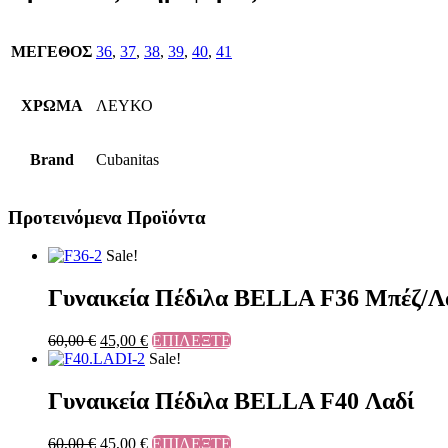
ΜΕΓΕΘΟΣ
36
,
37
,
38
,
39
,
40
,
41
ΧΡΩΜΑ
ΛΕΥΚΟ
Brand
Cubanitas
Προτεινόμενα Προϊόντα
Sale!
Γυναικεία Πέδιλα BELLA F36 Μπέζ/Λ
60,00
€
45,00
€
ΕΠΙΛΕΞΤΕ
Sale!
Γυναικεία Πέδιλα BELLA F40 Λαδί
60,00
€
45,00
€
ΕΠΙΛΕΞΤΕ