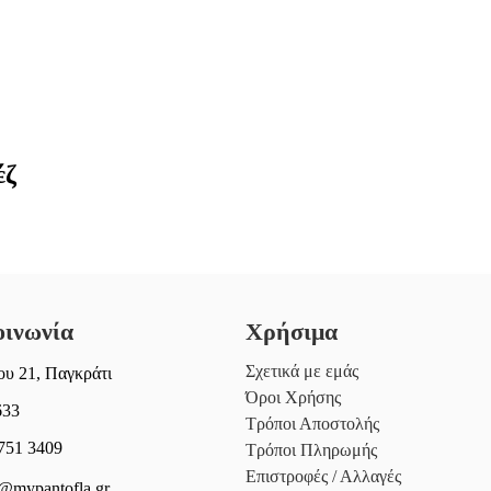
έζ
οινωνία
Χρήσιμα
Σχετικά με εμάς
υ 21, Παγκράτι
Όροι Χρήσης
633
Τρόποι Αποστολής
751 3409
Τρόποι Πληρωμής
Επιστροφές / Αλλαγές
@mypantofla.gr