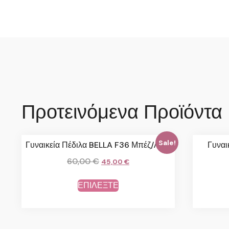
Προτεινόμενα Προϊόντα
Sale!
Γυναικεία Πέδιλα BELLA F36 Μπέζ/Λαδί
Γυναι
60,00
€
45,00
€
ΕΠΙΛΕΞΤΕ