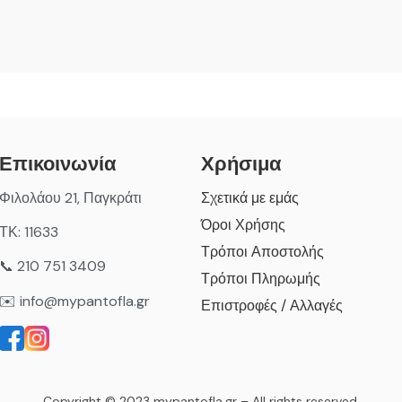
Επικοινωνία
Χρήσιμα
Φιλολάου 21, Παγκράτι
Σχετικά με εμάς
Όροι Χρήσης
ΤΚ: 11633
Τρόποι Αποστολής
📞 210 751 3409
Τρόποι Πληρωμής
✉️ info@mypantofla.gr
Επιστροφές / Αλλαγές
Copyright © 2023 mypantofla.gr – All rights reserved.