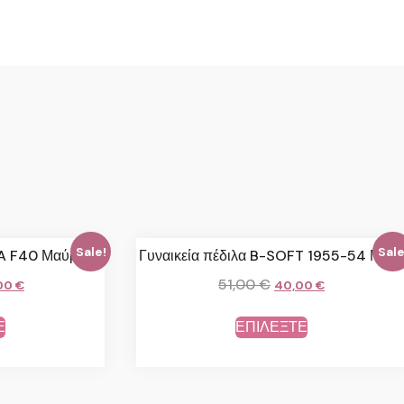
Sale!
Sale
LA F40 Μαύρο
Γυναικεία πέδιλα B-SOFT 1955-54 Μπέζ
51,00
€
00
€
40,00
€
Ε
ΕΠΙΛΕΞΤΕ