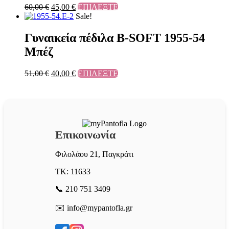
60,00
€
45,00
€
ΕΠΙΛΕΞΤΕ
Sale!
Γυναικεία πέδιλα B-SOFT 1955-54
Μπέζ
51,00
€
40,00
€
ΕΠΙΛΕΞΤΕ
Επικοινωνία
Φιλολάου 21, Παγκράτι
ΤΚ: 11633
📞 210 751 3409
✉️ info@mypantofla.gr