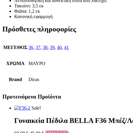
Αντιολισθητική και ανθεκτική σόλα από λάστιχο.
Τακούνι: 3,5 εκ
Φιάπα: 1,2 εκ
Κανονική εφαρμογή
Πρόσθετες πληροφορίες
ΜΕΓΕΘΟΣ
36
,
37
,
38
,
39
,
40
,
41
ΧΡΩΜΑ
ΜΑΥΡΟ
Brand
Dicas
Προτεινόμενα Προϊόντα
Sale!
Γυναικεία Πέδιλα BELLA F36 Μπέζ/Λ