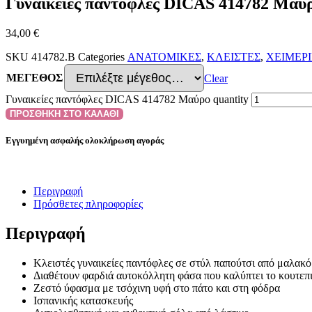
Γυναικείες παντόφλες DICAS 414782 Μαύ
34,00
€
SKU
414782.B
Categories
ΑΝΑΤΟΜΙΚΕΣ
,
ΚΛΕΙΣΤΕΣ
,
ΧΕΙΜΕΡ
ΜΕΓΕΘΟΣ
Clear
Γυναικείες παντόφλες DICAS 414782 Μαύρο quantity
ΠΡΟΣΘΗΚΗ ΣΤΟ ΚΑΛΑΘΙ
Εγγυημένη ασφαλής ολοκλήρωση αγοράς
Περιγραφή
Πρόσθετες πληροφορίες
Περιγραφή
Κλειστές γυναικείες παντόφλες σε στύλ παπούτσι από μαλακ
Διαθέτουν φαρδιά αυτοκόλλητη φάσα που καλύπτει το κουτεπιέ
Ζεστό ύφασμα με τσόχινη υφή στο πάτο και στη φόδρα
Ισπανικής κατασκευής