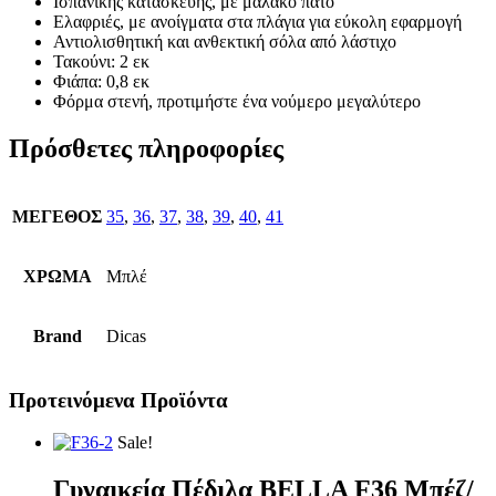
Ισπανικής κατασκευής, με μαλακό πάτο
Ελαφριές, με ανοίγματα στα πλάγια για εύκολη εφαρμογή
Αντιολισθητική και ανθεκτική σόλα από λάστιχο
Τακούνι: 2 εκ
Φιάπα: 0,8 εκ
Φόρμα στενή, προτιμήστε ένα νούμερο μεγαλύτερο
Πρόσθετες πληροφορίες
ΜΕΓΕΘΟΣ
35
,
36
,
37
,
38
,
39
,
40
,
41
ΧΡΩΜΑ
Μπλέ
Brand
Dicas
Προτεινόμενα Προϊόντα
Sale!
Γυναικεία Πέδιλα BELLA F36 Μπέζ/