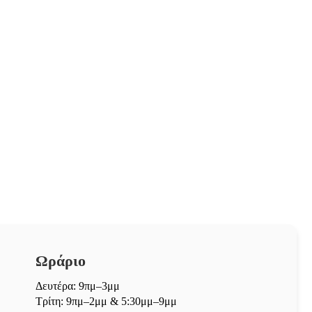
Ωράριο
Δευτέρα: 9πμ–3μμ
Τρίτη: 9πμ–2μμ & 5:30μμ–9μμ