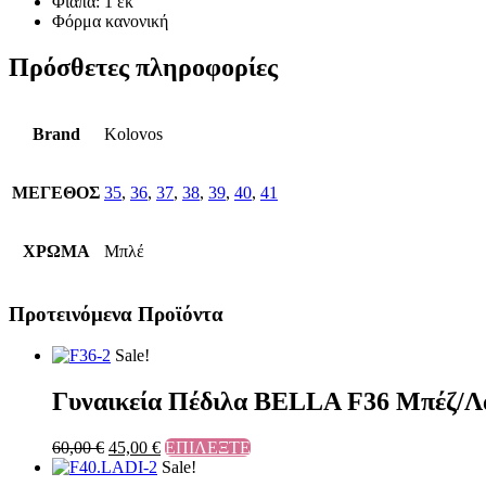
Φιάπα: 1 εκ
Φόρμα κανονική
Πρόσθετες πληροφορίες
Brand
Kolovos
ΜΕΓΕΘΟΣ
35
,
36
,
37
,
38
,
39
,
40
,
41
ΧΡΩΜΑ
Μπλέ
Προτεινόμενα Προϊόντα
Sale!
Γυναικεία Πέδιλα BELLA F36 Μπέζ/Λ
60,00
€
45,00
€
ΕΠΙΛΕΞΤΕ
Sale!