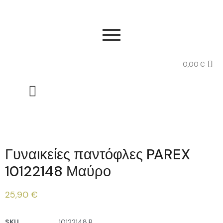
0,00
€
Γυναικείες παντόφλες PAREX
10122148 Μαύρο
25,90
€
SKU
10122148.B