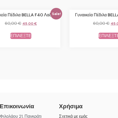
Sale!
κεία Πέδιλα BELLA F40 Λαδί
Γυναικεία Πέδιλα BEL
60,00
€
60,00
€
45,00
€
45,
ΕΠΙΛΕΞΤΕ
ΕΠΙΛΕΞΤ
Επικοινωνία
Χρήσιμα
Φιλολάου 21, Παγκράτι
Σχετικά με εμάς