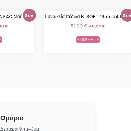
Sale!
Sale
LA F40 Μαύρο
Γυναικεία πέδιλα B-SOFT 1955-54 Μπέζ
51,00
€
00
€
40,00
€
Ε
ΕΠΙΛΕΞΤΕ
Ωράριο
Δευτέρα: 9πμ–3μμ