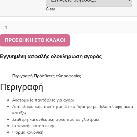
Clear
Αγορίστικες
παντόφλες
ΠΡΟΣΘΗΚΗ ΣΤΟ ΚΑΛΑΘΙ
SABINO
4300.473
Εγγυημένη ασφαλής ολοκλήρωση αγοράς
Μπλέ
quantity
Περιγραφή
Πρόσθετες πληροφορίες
Περιγραφή
Ανατομικές παντόφλες για αγόρι
Από εξαιρετικής ποιότητας ζεστό ύφασμα με βελουτέ υφή μέσα
και έξω
Σταθερή και ανθεκτική σόλα που δε γλιστράει
Ισπανικής κατασκευής
Φόρμα κανονική