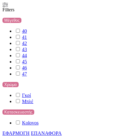
Filters
Μέγεθος
40
41
42
43
44
45
46
47
Χρώμα
Γκρί
Μπλέ
Κατασκευαστής
Kolovos
ΕΦΑΡΜΟΓΗ
ΕΠΑΝΑΦΟΡΑ