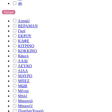
46
Χρώμα
Ατσαλί
ΒΕΡΑΜΑΝ
Γκρί
ΕΚΡΟΥ
ΚΑΦΕ
ΚΙΤΡΙΝΟ
ΚΟΚΚΙΝΟ
Κάμελ
ΛΑΔΙ
ΛΕΥΚΟ
ΛΙΛΑ
ΜΑΥΡΟ
ΜΠΕΖ
ΜΩΒ
Μέντα
Μπλέ
Μπορντό
Μπρονζέ
Πλατίνα/Χρυσό