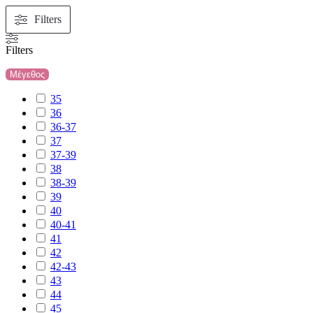
Filters
Filters
Μέγεθος
35
36
36-37
37
37-39
38
38-39
39
40
40-41
41
42
42-43
43
44
45