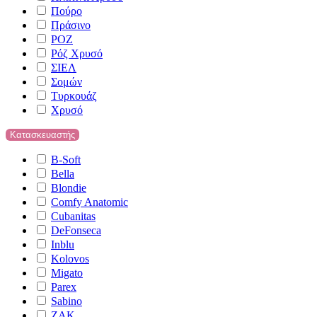
Πούρο
Πράσινο
ΡΟΖ
Ρόζ Χρυσό
ΣΙΕΛ
Σομών
Τυρκουάζ
Χρυσό
Κατασκευαστής
B-Soft
Bella
Blondie
Comfy Anatomic
Cubanitas
DeFonseca
Inblu
Kolovos
Migato
Parex
Sabino
ZAK